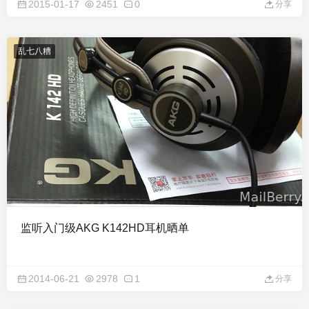
2015-01-17
2451
0
分享
乱七八糟
监听入门级AKG K142HD耳机晒单
2014-06-21
2978
1
分享