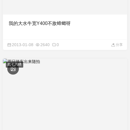
我的大水牛宽Y400不敌蟑螂呀
2013-01-08
2640
0
分享
乱七八糟