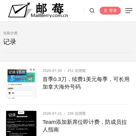
登录
当前分类
记录
2026-07-30
251 次浏览
手机&系统
记录
首季0.3刀，续费1美元每季，可长用
加拿大海外号码
2026-07-21
306 次浏览
GPT
记录
Team添加新席位即计费，防成员拉
人指南