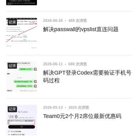
2026-06-26
488 次浏览
教程
记录
解决passwall的vpslist直连问题
2026-06-11
680 次浏览
GPT
记录
解决GPT登录Codex需要验证手机号
码过程
2026-05-13
3025 次浏览
GPT
记录
Team0元2个月2席位最新优惠码