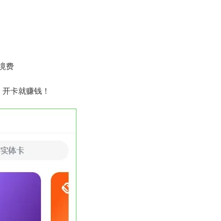
境费
，开卡就赚钱！