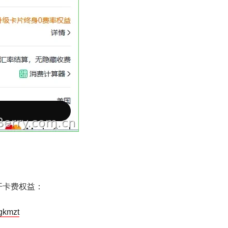
 开卡费权益：
jgkmzt