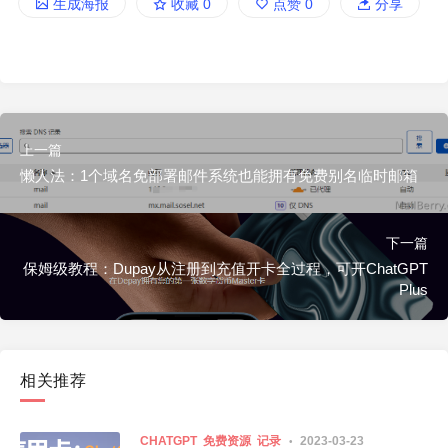
生成海报
收藏
0
点赞
0
分享
上一篇
懒人法：1个域名免部署邮件系统也能拥有免费别名临时邮箱
下一篇
保姆级教程：Dupay从注册到充值开卡全过程，可开ChatGPT
Plus
相关推荐
CHATGPT
免费资源
记录
2023-03-23