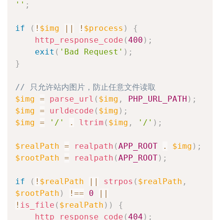
''
;
if
(
!
$img
||
!
$process
)
{
http_response_code
(
400
)
;
exit
(
'Bad Request'
)
;
}
// 只允许站内图片，防止任意文件读取
$img
=
parse_url
(
$img
,
PHP_URL_PATH
)
;
$img
=
urldecode
(
$img
)
;
$img
=
'/'
.
ltrim
(
$img
,
'/'
)
;
$realPath
=
realpath
(
APP_ROOT
.
$img
)
;
$rootPath
=
realpath
(
APP_ROOT
)
;
if
(
!
$realPath
||
strpos
(
$realPath
,
$rootPath
)
!==
0
||
!
is_file
(
$realPath
)
)
{
http_response_code
(
404
)
;