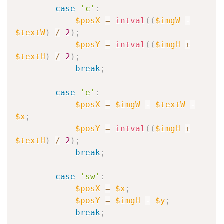
case
'c'
:
$posX
=
intval
(
(
$imgW
-
$textW
)
/
2
)
;
$posY
=
intval
(
(
$imgH
+
$textH
)
/
2
)
;
break
;
case
'e'
:
$posX
=
$imgW
-
$textW
-
$x
;
$posY
=
intval
(
(
$imgH
+
$textH
)
/
2
)
;
break
;
case
'sw'
:
$posX
=
$x
;
$posY
=
$imgH
-
$y
;
break
;