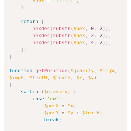
$hex
=
'ffffff'
;
}
return
[
hexdec
(
substr
(
$hex
,
0
,
2
)
)
,
hexdec
(
substr
(
$hex
,
2
,
2
)
)
,
hexdec
(
substr
(
$hex
,
4
,
2
)
)
,
]
;
}
function
getPosition
(
$gravity
,
$imgW
,
$imgH
,
$textW
,
$textH
,
$x
,
$y
)
{
switch
(
$gravity
)
{
case
'nw'
:
$posX
=
$x
;
$posY
=
$y
+
$textH
;
break
;