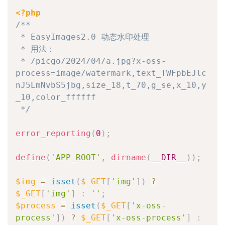
<?php
/**

 * EasyImages2.0 动态水印处理

 * 用法：

 * /picgo/2024/04/a.jpg?x-oss-
process=image/watermark,text_TWFpbEJlc
nJ5LmNvbS5jbg,size_18,t_70,g_se,x_10,y
_10,color_ffffff

 */
error_reporting
(
0
)
;
define
(
'APP_ROOT'
,
dirname
(
__DIR__
)
)
;
$img
=
isset
(
$_GET
[
'img'
]
)
?
$_GET
[
'img'
]
:
''
;
$process
=
isset
(
$_GET
[
'x-oss-
process'
]
)
?
$_GET
[
'x-oss-process'
]
: