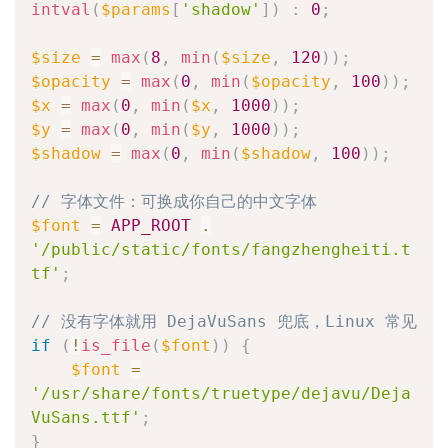
intval
(
$params
[
'shadow'
]
)
:
0
;
$size
=
max
(
8
,
min
(
$size
,
120
)
)
;
$opacity
=
max
(
0
,
min
(
$opacity
,
100
)
)
;
$x
=
max
(
0
,
min
(
$x
,
1000
)
)
;
$y
=
max
(
0
,
min
(
$y
,
1000
)
)
;
$shadow
=
max
(
0
,
min
(
$shadow
,
100
)
)
;
// 字体文件：可换成你自己的中文字体
$font
=
APP_ROOT
.
'/public/static/fonts/fangzhengheiti.t
tf'
;
// 没有字体就用 DejaVuSans 兜底，Linux 常见
if
(
!
is_file
(
$font
)
)
{
$font
=
'/usr/share/fonts/truetype/dejavu/Deja
VuSans.ttf'
;
}