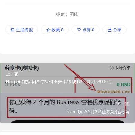
标签：
图床
生成海报
收藏
0
点赞
0
分享
上一篇
Roogoo虚拟卡限时福利 + 开卡返现1U「可订阅GPT」
下一篇
Team0元2个月2席位最新优惠码