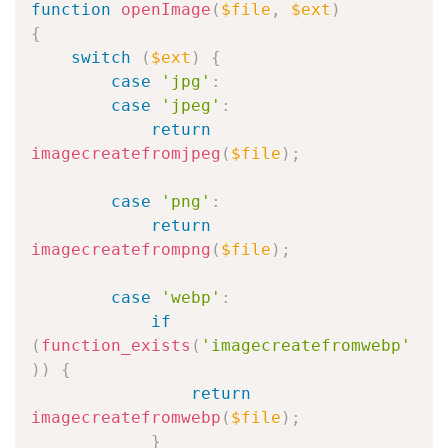
function
openImage
(
$file
,
$ext
)
{
switch
(
$ext
)
{
case
'jpg'
:
case
'jpeg'
:
return
imagecreatefromjpeg
(
$file
)
;
case
'png'
:
return
imagecreatefrompng
(
$file
)
;
case
'webp'
:
if
(
function_exists
(
'imagecreatefromwebp'
)
)
{
return
imagecreatefromwebp
(
$file
)
;
}