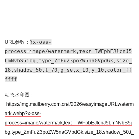
?x-oss-
URL参数：
process=image/watermark,text_TWFpbEJlcnJ5
LmNvbS5jbg,type_ZmFuZ3poZW5naGVpdGk,size_
18,shadow_50,t_70,g_se,x_10,y_10,color_ff
ffff
动态水印图：
https://img.mailberry.com.cn/i/2026/easyimageURLwaterm
ark.webp?x-oss-
process=image/watermark,text_TWFpbEJlcnJ5LmNvbS5j
bg,type_ZmFuZ3poZW5naGVpdGk,size_18,shadow_50,t_