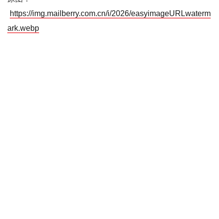
https://img.mailberry.com.cn/i/2026/easyimageURLwaterm
ark.webp