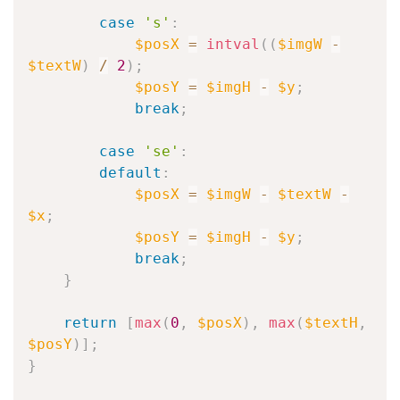
case
's'
:
$posX
=
intval
(
(
$imgW
-
$textW
)
/
2
)
;
$posY
=
$imgH
-
$y
;
break
;
case
'se'
:
default
:
$posX
=
$imgW
-
$textW
-
$x
;
$posY
=
$imgH
-
$y
;
break
;
}
return
[
max
(
0
,
$posX
)
,
max
(
$textH
,
$posY
)
]
;
}