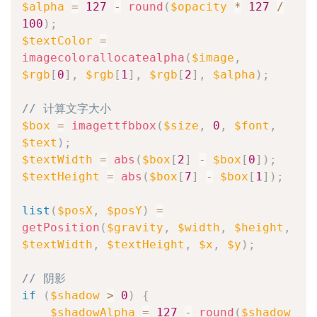
$alpha
=
127
-
round
(
$opacity
*
127
/
100
)
;
$textColor
=
imagecolorallocatealpha
(
$image
,
$rgb
[
0
]
,
$rgb
[
1
]
,
$rgb
[
2
]
,
$alpha
)
;
// 计算文字大小
$box
=
imagettfbbox
(
$size
,
0
,
$font
,
$text
)
;
$textWidth
=
abs
(
$box
[
2
]
-
$box
[
0
]
)
;
$textHeight
=
abs
(
$box
[
7
]
-
$box
[
1
]
)
;
list
(
$posX
,
$posY
)
=
getPosition
(
$gravity
,
$width
,
$height
,
$textWidth
,
$textHeight
,
$x
,
$y
)
;
// 阴影
if
(
$shadow
>
0
)
{
$shadowAlpha
=
127
-
round
(
$shadow