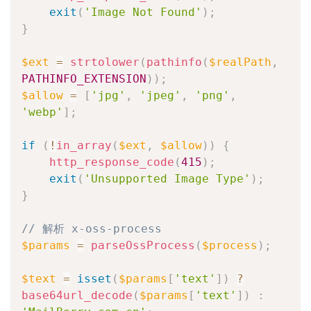
exit
(
'Image Not Found'
)
;
}
$ext
=
strtolower
(
pathinfo
(
$realPath
,
PATHINFO_EXTENSION
)
)
;
$allow
=
[
'jpg'
,
'jpeg'
,
'png'
,
'webp'
]
;
if
(
!
in_array
(
$ext
,
$allow
)
)
{
http_response_code
(
415
)
;
exit
(
'Unsupported Image Type'
)
;
}
// 解析 x-oss-process
$params
=
parseOssProcess
(
$process
)
;
$text
=
isset
(
$params
[
'text'
]
)
?
base64url_decode
(
$params
[
'text'
]
)
: