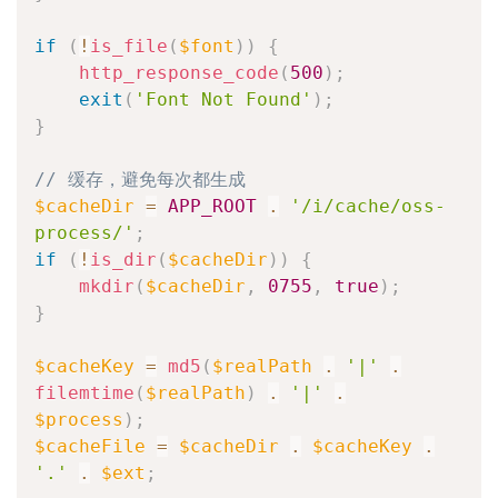
if
(
!
is_file
(
$font
)
)
{
http_response_code
(
500
)
;
exit
(
'Font Not Found'
)
;
}
// 缓存，避免每次都生成
$cacheDir
=
APP_ROOT
.
'/i/cache/oss-
process/'
;
if
(
!
is_dir
(
$cacheDir
)
)
{
mkdir
(
$cacheDir
,
0755
,
true
)
;
}
$cacheKey
=
md5
(
$realPath
.
'|'
.
filemtime
(
$realPath
)
.
'|'
.
$process
)
;
$cacheFile
=
$cacheDir
.
$cacheKey
.
'.'
.
$ext
;