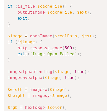
if
(
is_file
(
$cacheFile
)
)
{
outputImage
(
$cacheFile
,
$ext
)
;
exit
;
}
$image
=
openImage
(
$realPath
,
$ext
)
;
if
(
!
$image
)
{
http_response_code
(
500
)
;
exit
(
'Image Open Failed'
)
;
}
imagealphablending
(
$image
,
true
)
;
imagesavealpha
(
$image
,
true
)
;
$width
=
imagesx
(
$image
)
;
$height
=
imagesy
(
$image
)
;
$rgb
=
hexToRgb
(
$color
)
;