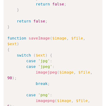
return
false
;
}
return
false
;
}
function
saveImage
(
$image
,
$file
,
$ext
)
{
switch
(
$ext
)
{
case
'jpg'
:
case
'jpeg'
:
imagejpeg
(
$image
,
$file
,
90
)
;
break
;
case
'png'
:
imagepng
(
$image
,
$file
,