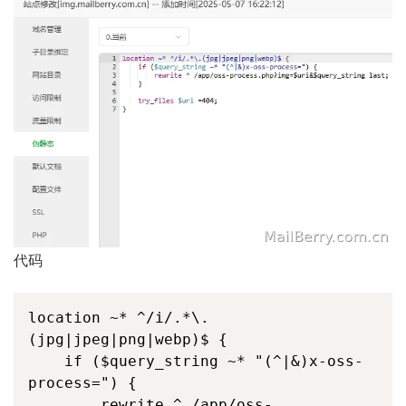
代码
location ~* ^/i/.*\.
(jpg|jpeg|png|webp)$ {

    if ($query_string ~* "(^|&)x-oss-
process=") {

        rewrite ^ /app/oss-