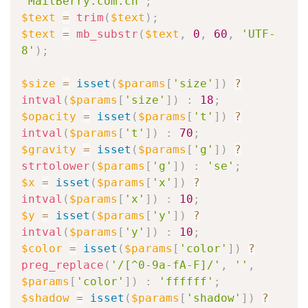
'MailBerry.com.cn'
;
$text
=
trim
(
$text
)
;
$text
=
mb_substr
(
$text
,
0
,
60
,
'UTF-
8'
)
;
$size
=
isset
(
$params
[
'size'
]
)
?
intval
(
$params
[
'size'
]
)
:
18
;
$opacity
=
isset
(
$params
[
't'
]
)
?
intval
(
$params
[
't'
]
)
:
70
;
$gravity
=
isset
(
$params
[
'g'
]
)
?
strtolower
(
$params
[
'g'
]
)
:
'se'
;
$x
=
isset
(
$params
[
'x'
]
)
?
intval
(
$params
[
'x'
]
)
:
10
;
$y
=
isset
(
$params
[
'y'
]
)
?
intval
(
$params
[
'y'
]
)
:
10
;
$color
=
isset
(
$params
[
'color'
]
)
?
preg_replace
(
'/[^0-9a-fA-F]/'
,
''
,
$params
[
'color'
]
)
:
'ffffff'
;
$shadow
=
isset
(
$params
[
'shadow'
]
)
?