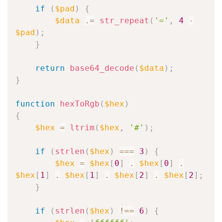
if
(
$pad
)
{
$data
.=
str_repeat
(
'='
,
4
-
$pad
)
;
}
return
base64_decode
(
$data
)
;
}
function
hexToRgb
(
$hex
)
{
$hex
=
ltrim
(
$hex
,
'#'
)
;
if
(
strlen
(
$hex
)
===
3
)
{
$hex
=
$hex
[
0
]
.
$hex
[
0
]
.
$hex
[
1
]
.
$hex
[
1
]
.
$hex
[
2
]
.
$hex
[
2
]
;
}
if
(
strlen
(
$hex
)
!==
6
)
{