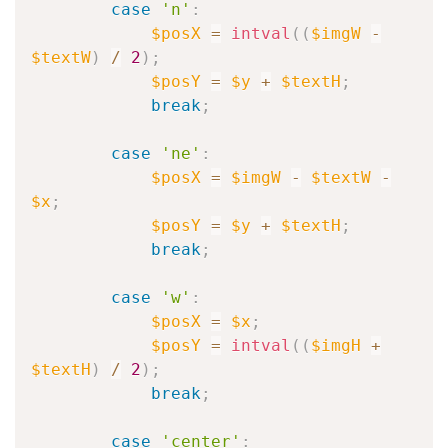
case
'n'
:
$posX
=
intval
(
(
$imgW
-
$textW
)
/
2
)
;
$posY
=
$y
+
$textH
;
break
;
case
'ne'
:
$posX
=
$imgW
-
$textW
-
$x
;
$posY
=
$y
+
$textH
;
break
;
case
'w'
:
$posX
=
$x
;
$posY
=
intval
(
(
$imgH
+
$textH
)
/
2
)
;
break
;
case
'center'
: