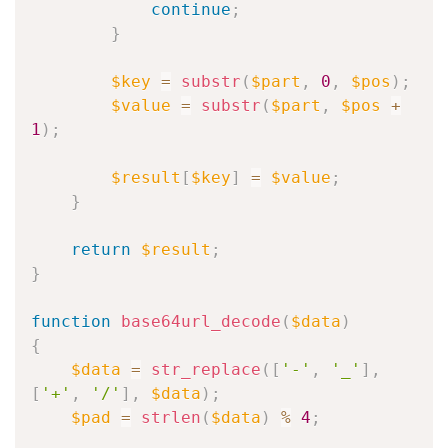
continue
;
}
$key
=
substr
(
$part
,
0
,
$pos
)
;
$value
=
substr
(
$part
,
$pos
+
1
)
;
$result
[
$key
]
=
$value
;
}
return
$result
;
}
function
base64url_decode
(
$data
)
{
$data
=
str_replace
(
[
'-'
,
'_'
]
,
[
'+'
,
'/'
]
,
$data
)
;
$pad
=
strlen
(
$data
)
%
4
;