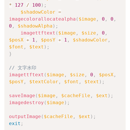
*
127
/
100
)
;
$shadowColor
=
imagecolorallocatealpha
(
$image
,
0
,
0
,
0
,
$shadowAlpha
)
;
imagettftext
(
$image
,
$size
,
0
,
$posX
+
1
,
$posY
+
1
,
$shadowColor
,
$font
,
$text
)
;
}
// 文字水印
imagettftext
(
$image
,
$size
,
0
,
$posX
,
$posY
,
$textColor
,
$font
,
$text
)
;
saveImage
(
$image
,
$cacheFile
,
$ext
)
;
imagedestroy
(
$image
)
;
outputImage
(
$cacheFile
,
$ext
)
;
exit
;