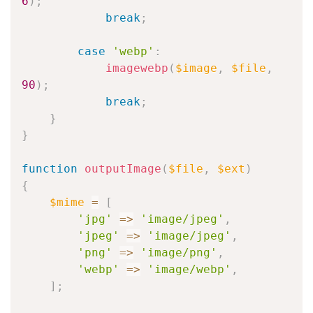
6
)
;
break
;
case
'webp'
:
imagewebp
(
$image
,
$file
,
90
)
;
break
;
}
}
function
outputImage
(
$file
,
$ext
)
{
$mime
=
[
'jpg'
=>
'image/jpeg'
,
'jpeg'
=>
'image/jpeg'
,
'png'
=>
'image/png'
,
'webp'
=>
'image/webp'
,
]
;