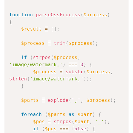
function
parseOssProcess
(
$process
)
{
$result
=
[
]
;
$process
=
trim
(
$process
)
;
if
(
strpos
(
$process
,
'image/watermark,'
)
===
0
)
{
$process
=
substr
(
$process
,
strlen
(
'image/watermark,'
)
)
;
}
$parts
=
explode
(
','
,
$process
)
;
foreach
(
$parts
as
$part
)
{
$pos
=
strpos
(
$part
,
'_'
)
;
if
(
$pos
===
false
)
{