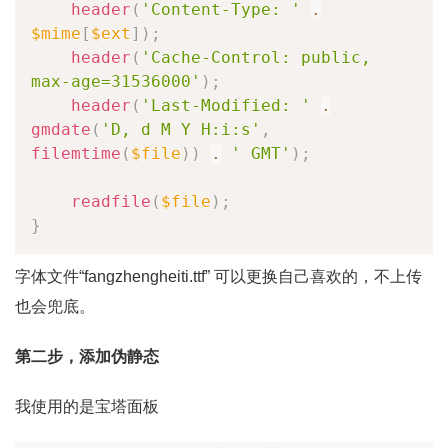
header
(
'Content-Type: '
.
$mime
[
$ext
]
)
;
header
(
'Cache-Control: public, 
max-age=31536000'
)
;
header
(
'Last-Modified: '
.
gmdate
(
'D, d M Y H:i:s'
,
filemtime
(
$file
)
)
.
' GMT'
)
;
readfile
(
$file
)
;
}
字体文件“fangzhengheiti.ttf” 可以更换自己喜欢的，不上传
也会兜底。
第二步，添加伪静态
我使用的是宝塔面板