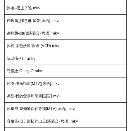
孙艳--爱上了谁.mkv
谭咏麟_陈慧琳-望爱[国语].mkv
谭咏麟-编织(演唱会)[粤语].mkv
孙楠-蓝色妖姬[国语](VCD).mkv
阮以伟-那年.mkv
尚雯婕-O Ley O.mkv
孙悦-快乐指南(MTV)[国语].mkv
谭晶-我的父亲和母亲[国语].mkv
孙耀威-我知道你在等我(MTV)[国语].mkv
容祖儿-旧日回忆的山丘(演唱会)[粤语].mkv