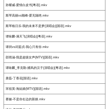
孙耀威-爱情白皮书[粤语].mkv
斯琴高丽vs顾峰-爱无隔绝.mkv
斯琴格日乐-我的未来不是梦(演唱会)[国语].mkv
谭咏麟-满天飞(演唱会)[粤语].mkv
谭圳vs邱茹贞-我心只有你.mkv
邵雨涵-我是超级女声(MTV)[国语].mkv
谭咏麟_李克勤-捕风的汉子(演唱会)[粤语].mkv
唐磊-丁香花[国语].mkv
宋祖英-海姑娘(MTV)[国语].mkv
赛娅-不是你右边的新娘.mkv