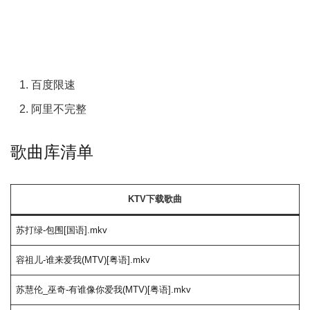
百度限速
阿里不完整
歌曲库清单
KTV下载歌曲
苏打绿-包围[国语].mkv
容祖儿-谁来爱我(MTV)[粤语].mkv
苏慧伦_巫奇-有谁像你爱我(MTV)[粤语].mkv