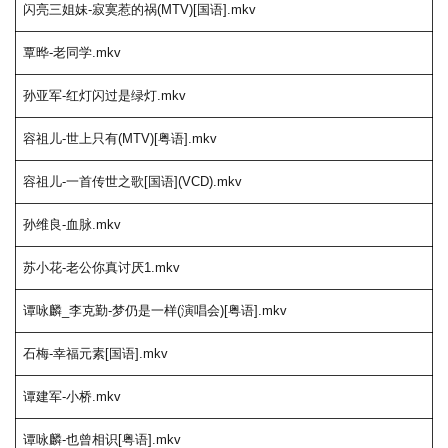
闪亮三姐妹-寂寞惹的祸(MTV)[国语].mkv
覃晔-老同学.mkv
孙亚军-红灯闪过是绿灯.mkv
容祖儿-世上只有(MTV)[粤语].mkv
容祖儿-一首传世之歌[国语](VCD).mkv
孙维良-血脉.mkv
苏小花-老公你真讨厌1.mkv
谭咏麟_李克勤-梦仍是一样(演唱会)[粤语].mkv
石梅-幸福元素[国语].mkv
谭建军-小桥.mkv
谭咏麟-也曾相识[粤语].mkv