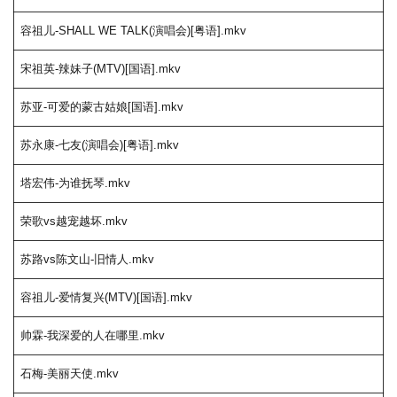
容祖儿-SHALL WE TALK(演唱会)[粤语].mkv
宋祖英-辣妹子(MTV)[国语].mkv
苏亚-可爱的蒙古姑娘[国语].mkv
苏永康-七友(演唱会)[粤语].mkv
塔宏伟-为谁抚琴.mkv
荣歌vs越宠越坏.mkv
苏路vs陈文山-旧情人.mkv
容祖儿-爱情复兴(MTV)[国语].mkv
帅霖-我深爱的人在哪里.mkv
石梅-美丽天使.mkv