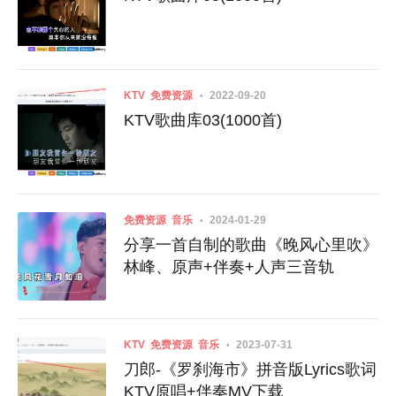
KTV
免费资源
2022-09-20
KTV歌曲库03(1000首)
免费资源
音乐
2024-01-29
分享一首自制的歌曲《晚风心里吹》
林峰、原声+伴奏+人声三音轨
KTV
免费资源
音乐
2023-07-31
刀郎-《罗刹海市》拼音版Lyrics歌词
KTV原唱+伴奏MV下载