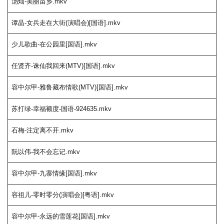
汤灿-美丽苗乡.mkv
谭晶-女兵走在大街(演唱会)[国语].mkv
少儿歌曲-在公园里[国语].mkv
任贤齐-诛仙我回来(MTV)[国语].mkv
容中尔甲-雅鲁藏布情歌(MTV)[国语].mkv
苏打绿-幸福额度-国语-924635.mkv
石梅-注定离不开.mkv
阮以伟-我不会忘记.mkv
容中尔甲-九寨情缘[国语].mkv
容祖儿-零时零分(演唱会)[粤语].mkv
容中尔甲-永远的雪莲花[国语].mkv