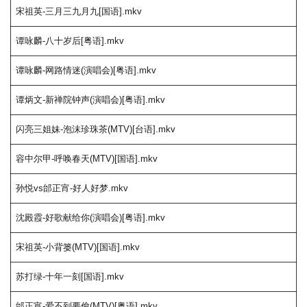
宋祖英-三月三九月九[国语].mkv
谭咏麟-八十岁后[粤语].mkv
谭咏麟-网路情迷(演唱会)[粤语].mkv
谭炳文-新禅院钟声(演唱会)[粤语].mkv
闪亮三姐妹-泡沫珍珠茶(MTV)[台语].mkv
容中尔甲-呼唤春天(MTV)[国语].mkv
孙悦vs邰正宵-好人好梦.mkv
沈殿霞-好歌献给你(演唱会)[粤语].mkv
宋祖英-小背篓(MTV)[国语].mkv
苏打绿-十年一刻[国语].mkv
邰正宵-爱不到要偷(MTV)[粤语].mkv