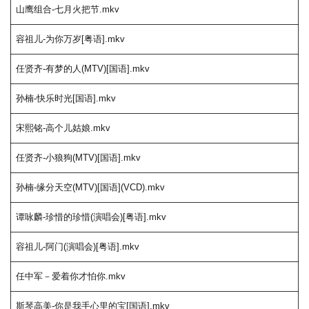
山鹰组合-七月火把节.mkv
容祖儿-为你万岁[粤语].mkv
任贤齐-有梦的人(MTV)[国语].mkv
孙楠-快乐时光[国语].mkv
宋熙铭-高个儿姑娘.mkv
任贤齐-小狼狗(MTV)[国语].mkv
孙楠-缘分天空(MTV)[国语](VCD).mkv
谭咏麟-珍惜的珍惜(演唱会)[粤语].mkv
容祖儿-阿门(演唱会)[粤语].mkv
任中军－爱着你才怕你.mkv
斯琴高美-你是我手心里的宝[国语].mkv