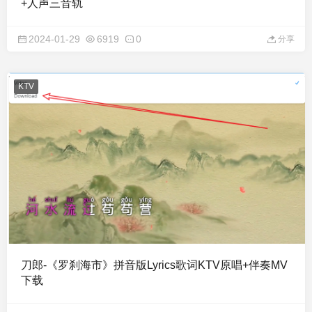
+人声三音轨
2024-01-29
6919
0
分享
KTV
刀郎-《罗刹海市》拼音版Lyrics歌词KTV原唱+伴奏MV
下载