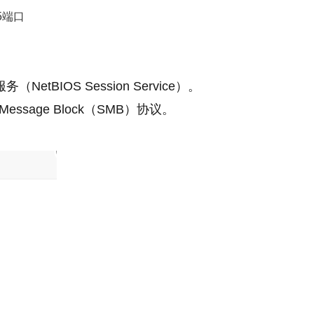
5端口
NetBIOS Session Service）。
Message Block（SMB）协议。