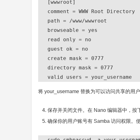
   [wwwroot]

   comment = WWW Root Directory

   path = /www/wwwroot

   browseable = yes

   read only = no

   guest ok = no

   create mask = 0777

   directory mask = 0777

   valid users = your_username
将 your_username 替换为可以访问共享的用
保存并关闭文件。在 Nano 编辑器中，按下 C
确保你的用户账号有 Samba 访问权限。使
   sudo smbpasswd -a your_userna