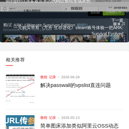
wordpress博客最简单的代码让整站变成灰色
下一篇
一元购买带有《方舟·生存进化》steam账号体验一把ARK:
Survival Evolved
相关推荐
教程
记录
2026-06-26
解决passwall的vpslist直连问题
教程
记录
2026-05-13
简单图床添加类似阿里云OSS动态