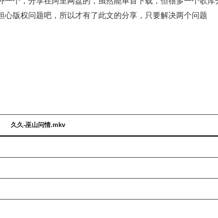
外一个，分享在阿里网盘的，虽然能单首下载，但很多一个歌库
担心版权问题吧，所以才有了此文的分享，只要解决两个问题
久久-巫山问情.mkv