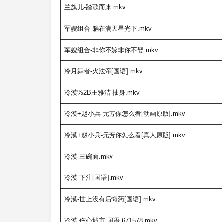
兰旗儿-踏歌而来.mkv
军嫂组合-躺在满天星光下.mkv
军嫂组合-非你不嫁非你不娶.mkv
冷月舞者-火法帝[国语].mkv
冷漠%2B王雅洁-抽身.mkv
冷漠+赵小兵-元芳你怎么看[动画原版].mkv
冷漠+赵小兵-元芳你怎么看[真人原版].mkv
冷漠-三碗面.mkv
冷漠-下注[国语].mkv
冷漠-世上没有后悔药[国语].mkv
冷漠-伤心城市-国语-671578.mkv