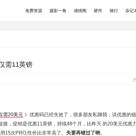
免费资源
摄影一角
感情阁
硬件
骑行
杂记
仅需11英镑
仅需20美元
》优惠码已经失效了，很多朋友私聊我，说优惠的
接，促销是优惠11英镑，持续48个月，比昨天 的20美元优惠
使用15次PRO,性价比非常高了。
失要再错过了哟
。