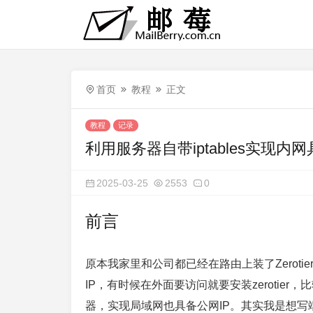
首页
教程
正文
教程
记录
利用服务器自带iptables实现内网
2025-03-25
2553
0
前言
原本我家里和公司都已经在路由上装了Zerot
IP，有时候在外面要访问就要安装zerotier
器，实现局域网也具备公网IP。其实我是想写