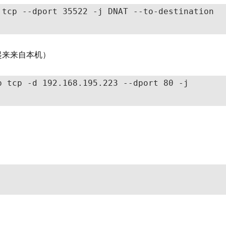
tcp --dport 35522 -j DNAT --to-destination 
起来来自本机）
 tcp -d 192.168.195.223 --dport 80 -j 