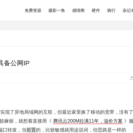
免费资源
摄影一角
感情阁
硬件
骑行
杂记
具备公网IP
ier实现了异地局域网的互联，但最近家里换了移动的宽带，没有
，比较麻烦，就想着直接用《
腾讯云200M拉满11年，溢价方案
》
前置
端口转发，当
的，比较敏感就用这说词，但思路是一样的