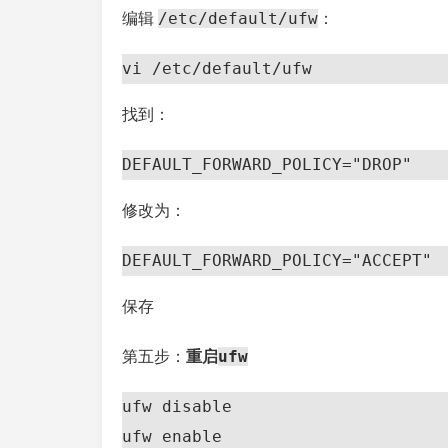
/etc/default/ufw
编辑
：
vi /etc/default/ufw
找到：
DEFAULT_FORWARD_POLICY="DROP"
修改为：
DEFAULT_FORWARD_POLICY="ACCEPT"
保存
ufw
第五步：
重启
ufw disable

ufw enable