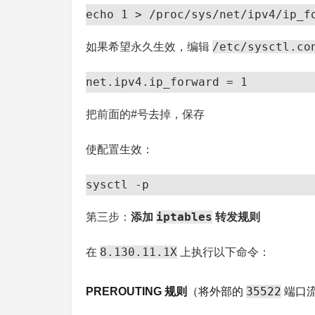
echo 1 > /proc/sys/net/ipv4/ip_f
/etc/sysctl.co
如果希望永久生效，编辑
net.ipv4.ip_forward = 1
把前面的#号去掉，保存
使配置生效：
sysctl -p
iptables
第三步：
添加
转发规则
8.130.11.1X
在
上执行以下命令：
35522
PREROUTING 规则
（将外部的
端口