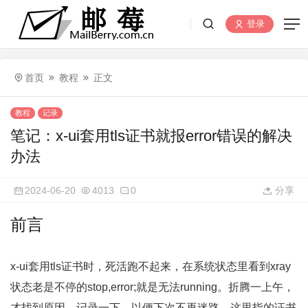
登录
首页
教程
正文
教程
记录
笔记：x-ui套用tls证书就报error错误的解决
办法
2024-06-20
4013
0
分享
前言
x-ui套用tls证书时，死活跑不起来，在系统状态里看到xray
状态老是不停的stop,error;就是无法running。折腾一上午，
才找到原因，记录一下，以便下次不再迷路。这里指的证书