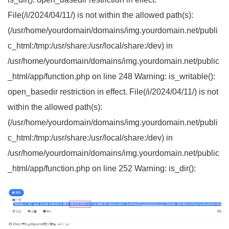
File(/i/2024/04/11/) is not within the allowed path(s):
(/usr/home/yourdomain/domains/img.yourdomain.net/publi
c_html:/tmp:/usr/share:/usr/local/share:/dev) in
/usr/home/yourdomain/domains/img.yourdomain.net/public
_html/app/function.php on line 248 Warning: is_writable():
open_basedir restriction in effect. File(/i/2024/04/11/) is not
within the allowed path(s):
(/usr/home/yourdomain/domains/img.yourdomain.net/publi
c_html:/tmp:/usr/share:/usr/local/share:/dev) in
/usr/home/yourdomain/domains/img.yourdomain.net/public
_html/app/function.php on line 252 Warning: is_dir():