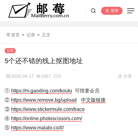
登录
首页
记录
正文
记录
5个还不错的线上抠图地址
2020-04-17
2457
0
分享
①
https://m.gaoding.com/koutu
可惜要会员
②
https://www.remove.bg/upload
中文版链接
③
https://www.stickermule.com/trace
④
https://online.photoscissors.com/
⑤
https://www.malabi.co/#/