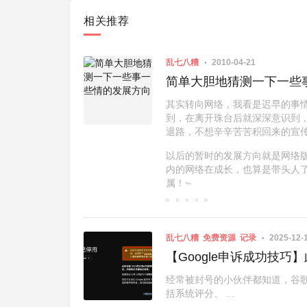
相关推荐
乱七八糟
2010-04-21
简单大胆地猜测一下一些
其实转向网络，我看是迟早的事
到，在离开珠台后就深深意识到，
退路，不想辛辛苦苦积回来的宣
以后的暂时的发展方向就是网络
内的网络在成长，也算是带头人
属！~
。。。。。
乱七八糟
免费资源
记录
2025-12-
【Google申诉成功技
经常被封号的小伙伴都知道，谷
括系统评分、 ...