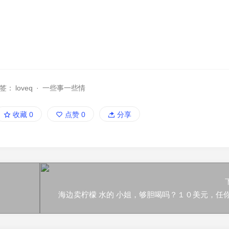
签：
loveq
·
一些事一些情
收藏
0
点赞
0
分享
海边卖柠檬 水的 小姐，够胆喝吗？１０美元，任