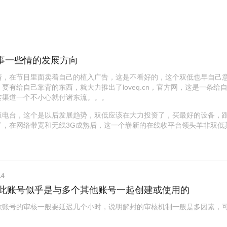
事一些情的发展方向
情，在节目里面卖着自己的植入广告，这是不看好的，这个双低也早自己
要有给自己靠背的东西，就大力推出了loveq.cn，官方网，这是一条给
传渠道一个不小心就付诸东流。。。
版电台，这个是以后发展趋势，双低应该在大力投资了，买最好的设备，
了，在网络带宽和无线3G成熟后，这一个崭新的在线收平台领头羊非双低
14
巧】此账号似乎是与多个其他账号一起创建或使用的
歌账号的审核一般要延迟几个小时，说明解封的审核机制一般是多因素，