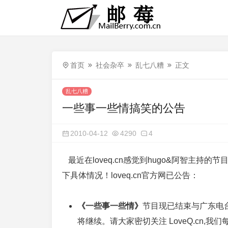
首页
社会杂卒
乱七八糟
正文
乱七八糟
一些事一些情搞笑的公告
2010-04-12
4290
4
最近在loveq.cn感觉到hugo&阿智主持
下具体情况！loveq.cn官方网已公告：
《一些事一些情》
节目现已结束与广东电台
将继续。请大家密切关注 LoveQ.cn