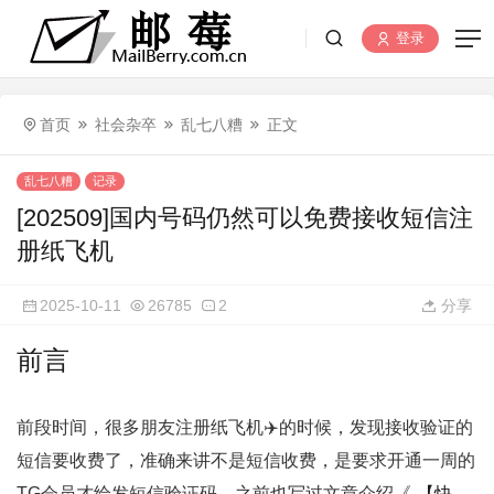
登录
首页
社会杂卒
乱七八糟
正文
乱七八糟
记录
[202509]国内号码仍然可以免费接收短信注
册纸飞机
2025-10-11
26785
2
分享
前言
前段时间，很多朋友注册纸飞机✈️的时候，发现接收验证的
短信要收费了，准确来讲不是短信收费，是要求开通一周的
TG会员才给发短信验证码，之前也写过文章介绍《
【快