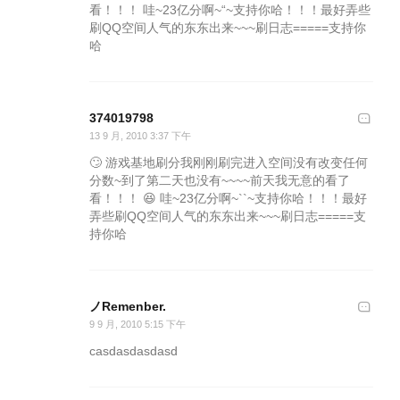
看！！！ 哇~23亿分啊~“~支持你哈！！！最好弄些
刷QQ空间人气的东东出来~~~刷日志=====支持你
哈
374019798
13 9 月, 2010 3:37 下午
🙄 游戏基地刷分我刚刚刷完进入空间没有改变任何
分数~到了第二天也没有~~~~前天我无意的看了
看！！！ 😆 哇~23亿分啊~``~支持你哈！！！最好
弄些刷QQ空间人气的东东出来~~~刷日志=====支
持你哈
ノRemenber.
9 9 月, 2010 5:15 下午
casdasdasdasd