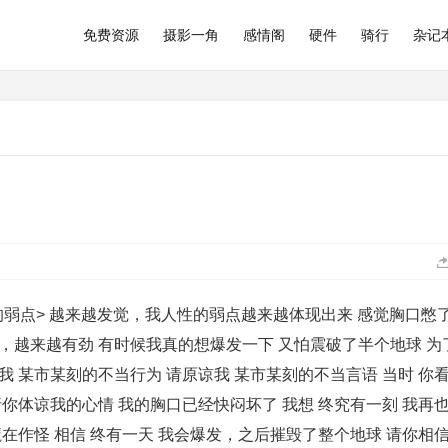
免费资源
摄影一角
感情阁
硬件
骑行
杂记
的弱点> 越来越发觉，我人性的弱点越来越体现出来 感觉胸口憋
，越来越有劲 有时候我真的想爆发一下 又怕震破了半个地球 为
 某市某刻的不当行为 请原谅我 某市某刻的不当言语 当时 你
你体谅我的心情 我的胸口已经快闷坏了 我想 终究有一刻 我再
在作怪 相信 终有一天 我会爆发，之后摧毁了整个地球 请你相信