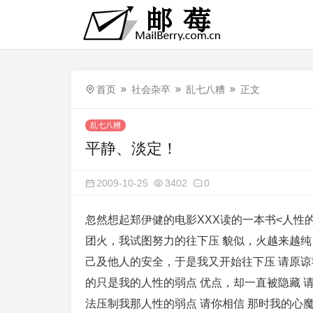
首页
社会杂卒
乱七八糟
正文
乱七八糟
平静、淡定！
2009-10-25
3402
0
忽然想起郑伊健的电影XXX读的一本书<人性
团火，我试图努力的往下压 貌似，火越来越纯
己及他人的安全，于是我又开始往下压 请原谅我
的只是我的人性的弱点 优点，却一直被隐藏 请
法压制我那人性的弱点 请你相信 那时我的心魔