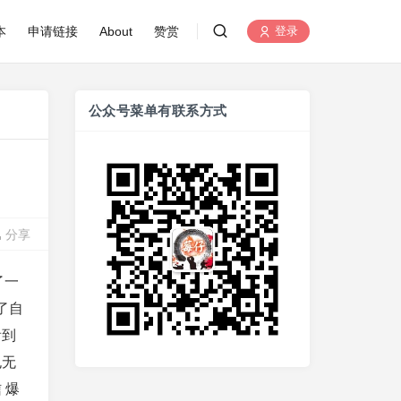
本
申请链接
About
赞赏
登录
公众号菜单有联系方式
分享
了一
了自
看到
也无
 爆