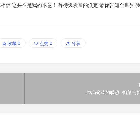
相信 这并不是我的本意！ 等待爆发前的淡定 请你告知全世界 我
收藏
0
点赞
0
分享
农场偷菜的联想--偷菜与