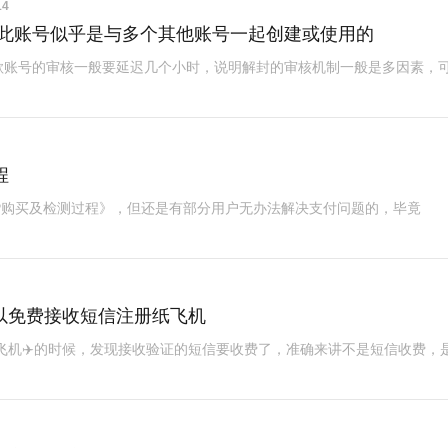
14
巧】此账号似乎是与多个其他账号一起创建或使用的
歌账号的审核一般要延迟几个小时，说明解封的审核机制一般是多因素，
程
IP购买及检测过程》，但还是有部分用户无办法解决支付问题的，毕竟
然可以免费接收短信注册纸飞机
飞机✈️的时候，发现接收验证的短信要收费了，准确来讲不是短信收费，