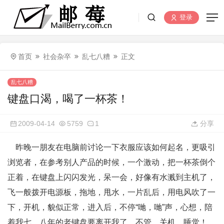
登录
首页
社会杂卒
乱七八糟
正文
乱七八糟
键盘口渴，喝了一杯茶！
2009-04-14
5759
1
分享
昨晚一朋友在电脑前讨论一下衣服应该如何起名，更吸引
浏览者，在参考别人产品的时候，一个激动，把一杯茶倒个
正着，在键盘上闪闪发光，呆一会，好像有水溅到主机了，
飞一般拨开电源板，拖地，甩水，一片乱后，用电风吹了一
下，开机，貌似正常，进入后，不停“哋，哋”声，心想，陪
着我七、八年的老键盘要离开我了，不管，关机，睡觉！