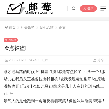
登录
首页
社会杂卒
乱七八糟
正文
乱七八糟
险点被盗!
2009-03-11
7463
2
分享
刚才过马路的时候 !相机差点摸 !感觉有点轻了 !回头一个 !那
斯儿在我后头正准备拉出我相机 !被我发现急忙跑开 !在原地
没想离开 !只想什么如此昌狂哟!这是几十人在赶的斑马线上
耶 !汗
最气人的是他跑到一角落反看着我笑 ! 像他妹妹淫笑 !我靠 !