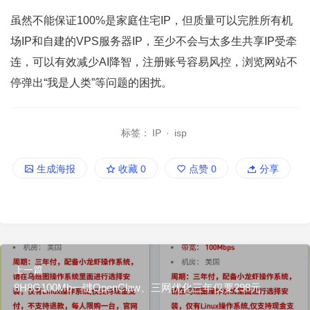
虽然不能保证100%是家庭住宅IP，但质量可以完胜所有机
场IP和自建的VPS服务器IP，至少不会与太多生共享IP受牵
连，可以有效减少AI降智，注册账号容易风控，浏览网站不
停弹出“我是人类”等问题的困扰。
标签：
IP
·
isp
生成海报
收藏
0
点赞
0
分享
上一篇
8H8G100Mb一键OpenClaw、三网优化三年仅要298元