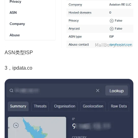
ASN类型ISP
3，ipdata.co