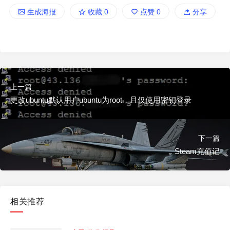
生成海报
收藏
0
点赞
0
分享
上一篇
更改ubuntu默认用户ubuntu为root，且仅使用密钥登录
下一篇
Steam充值记
相关推荐