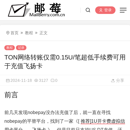
登录
首页
教程
正文
教程
记录
TON网络转账仅需0.15U/笔超低手续费可用
于充值飞扬卡
2024-11-18
3127
0
分享
前言
前几天发现nobepay没办法充值了后，就一直在寻找
nobepay的平替平台，找到了一家《[
推荐]1U开卡费虚拟信
用卡平台——飞扬卡
》，但是目前只支持US.DT充值，还