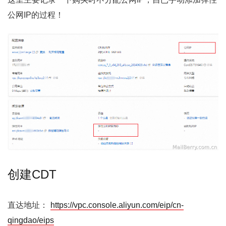
公网IP的过程！
创建CDT
直达地址：
https://vpc.console.aliyun.com/eip/cn-
qingdao/eips