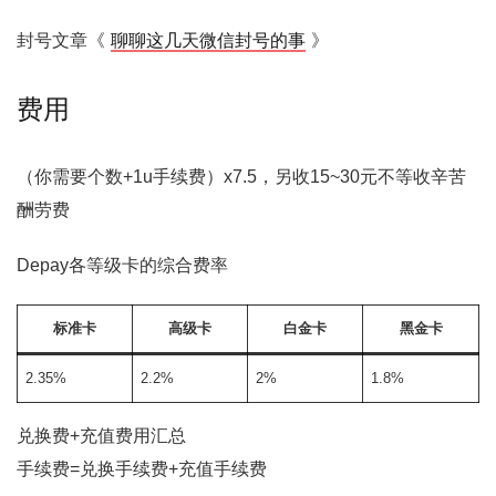
封号文章《
聊聊这几天微信封号的事
》
费用
（你需要个数+1u手续费）x7.5，另收15~30元不等收辛苦
酬劳费
Depay各等级卡的综合费率
标准卡
高级卡
白金卡
黑金卡
2.35%
2.2%
2%
1.8%
兑换费+充值费用汇总
手续费=兑换手续费+充值手续费