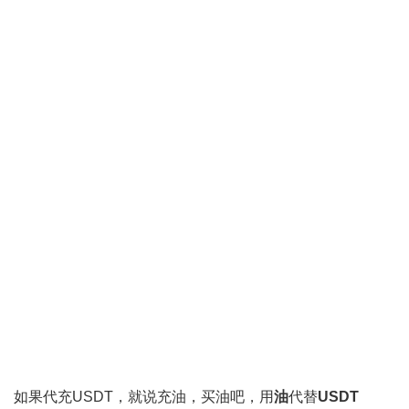
如果代充USDT，就说充油，买油吧，用
油
代替
USDT