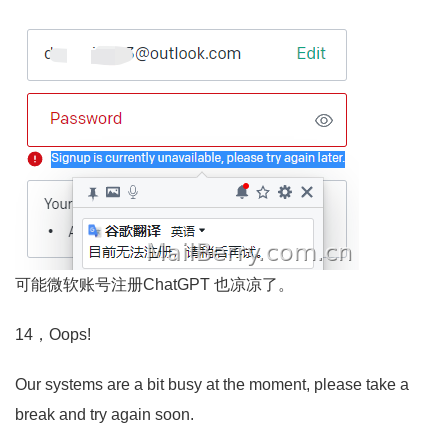
可能微软账号注册ChatGPT 也凉凉了。
14，Oops!
Our systems are a bit busy at the moment, please take a
break and try again soon.