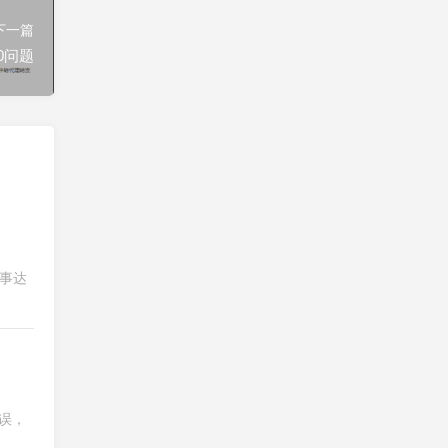
下一篇
0问题
万事达
误，