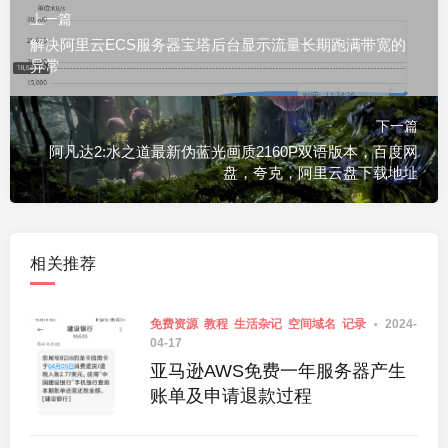
上一篇
解决阿里云ECS服务器宝塔后台显示流量长期跑满带宽的
异常
下一篇
阿凡达2:水之道最新伪蓝光画质2160P双语版本，百度网
盘，夸克，阿里云盘下载地址
相关推荐
免费资源
教程
生活杂记
空间域名
记录
2024-
04-17
亚马逊AWS免费一年服务器产生
账单及申请退款过程