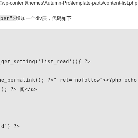
nt\themes\Autumn-Pro\template-parts\content-list.php
pper">
增加一个div层，代码如下
)); ?> 阅</a>
