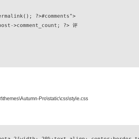
s\Autumn-Pro\static\css\style.css
eta-2{width: 20%;text-align: center;border-to