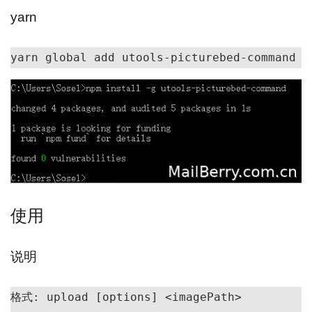
yarn
yarn global add utools-picturebed-command
使用
说明
格式: upload [options] <imagePath>
