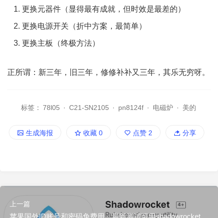
更换元器件（显得最有成就，但时效是最差的）
更换电源开关（折中方案，最简单）
更换主板（终极方法）
正所谓：新三年，旧三年，修修补补又三年，其乐无穷呀。
标签：
78l05
·
C21-SN2105
·
pn8124f
·
电磁炉
·
美的
生成海报
收藏
0
点赞
2
分享
上一篇
苹果国外ID账号和密码免费用，最新测试可用shadowrocket