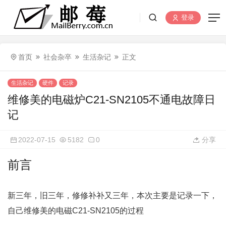
登录
首页
社会杂卒
生活杂记
正文
生活杂记
硬件
记录
维修美的电磁炉C21-SN2105不通电故障日
记
2022-07-15
5182
0
分享
前言
新三年，旧三年，修修补补又三年，本次主要是记录一下，
自己维修美的电磁C21-SN2105的过程