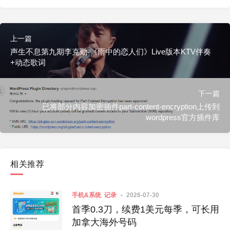
上一篇
声生不息第九期李克勤-《雨中的恋人们》Live版本KTV伴奏
+动态歌词
下一篇
已将部分内容加密插件part-content-encryption上传到
wordpress官方插件库
相关推荐
手机&系统
记录
2026-07-30
首季0.3刀，续费1美元每季，可长用
加拿大海外号码