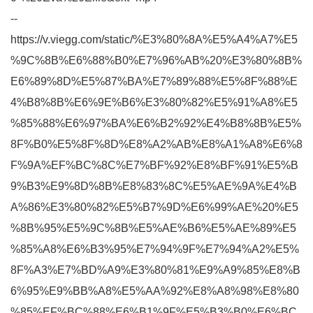
--
https://v.viegg.com/static/%E3%80%8A%E5%A4%A7%E5
%9C%8B%E6%88%B0%E7%96%AB%20%E3%80%8B%
E6%89%8D%E5%87%BA%E7%89%88%E5%8F%88%E
4%B8%8B%E6%9E%B6%E3%80%82%E5%91%A8%E5
%85%88%E6%97%BA%E6%B2%92%E4%B8%8B%E5%
8F%B0%E5%8F%8D%E8%A2%AB%E8%A1%A8%E6%8
F%9A%EF%BC%8C%E7%BF%92%E8%BF%91%E5%B
9%B3%E9%8D%8B%E8%83%8C%E5%AE%9A%E4%B
A%86%E3%80%82%E5%B7%9D%E6%99%AE%20%E5
%8B%95%E5%9C%8B%E5%AE%B6%E5%AE%89%E5
%85%A8%E6%B3%95%E7%94%9F%E7%94%A2%E5%
8F%A3%E7%BD%A9%E3%80%81%E9%A9%85%E8%B
6%95%E9%BB%A8%E5%AA%92%E8%A8%98%E8%80
%85%EF%BC%88%E6%B1%9F%E5%B3%B0%E6%BC