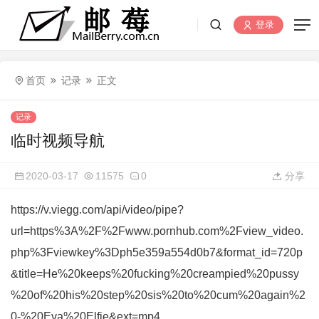
登录
首页
记录
正文
记录
临时视频导航
2020-03-17
11575
0
分享
https://v.viegg.com/api/video/pipe?
url=https%3A%2F%2Fwww.pornhub.com%2Fview_video.
php%3Fviewkey%3Dph5e359a554d0b7&format_id=720p
&title=He%20keeps%20fucking%20creampied%20pussy
%20of%20his%20step%20sis%20to%20cum%20again%2
0-%20Eva%20Elfie&ext=mp4