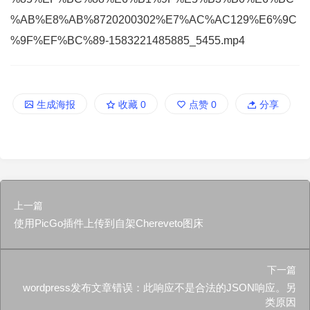
%AB%E8%AB%8720200302%E7%AC%AC129%E6%9C
%9F%EF%BC%89-1583221485885_5455.mp4
生成海报
收藏
0
点赞
0
分享
上一篇
使用PicGo插件上传到自架Chereveto图床
下一篇
wordpress发布文章错误：此响应不是合法的JSON响应。另
类原因