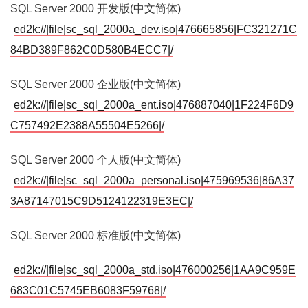
SQL Server 2000 开发版(中文简体)
ed2k://|file|sc_sql_2000a_dev.iso|476665856|FC321271C
84BD389F862C0D580B4ECC7|/
SQL Server 2000 企业版(中文简体)
ed2k://|file|sc_sql_2000a_ent.iso|476887040|1F224F6D9
C757492E2388A55504E5266|/
SQL Server 2000 个人版(中文简体)
ed2k://|file|sc_sql_2000a_personal.iso|475969536|86A37
3A87147015C9D5124122319E3EC|/
SQL Server 2000 标准版(中文简体)
ed2k://|file|sc_sql_2000a_std.iso|476000256|1AA9C959E
683C01C5745EB6083F59768|/