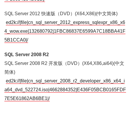
SQL Server 2012 快速版（DVD）(X64,X86)(中文简体)
ed2k://|file|cn_sql_server_2012_express_sqlexpr_x86_x6
4_wow.exe|132680792|1FBC86837E6599A7C18BBA41F
5B1CCA0|/
SQL Server 2008 R2
SQL Server 2008 R2 开发版（DVD）(X64,X86,ai64)(中文
简体)
ed2k://|file|cn_sql_server_2008_r2_developer_x86_x64_i
a64_dvd_522724.iso|4662884352|E436F05BCB0165FDF
7E5E61862AB6BE1|/