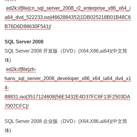
ed2k://|file|cn_sql_server_2008_r2_enterprise_x86_x64_i
a64_dvd_522233.iso|4662884352|1DB025218B01B48C6
B76D6D88630F541|/
SQL Server 2008
SQL Server 2008 开发版（DVD）(X64,X86,ai64)(中文简
体)
ed2k://|file|zh-
hans_sql_server_2008_developer_x86_x64_ia64_dvd_x1
4-
88831.iso|3517124608|56E3432E4D37FC6F13F2503DA
7007CFC|/
SQL Server 2008 企业版（DVD）(X64,X86,ai64)(中文简
体)