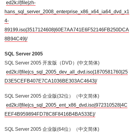
ed2k://|file|zh-
hans_sql_server_2008_enterprise_x86_x64_ia64_dvd_x1
4-
89199.iso|3517124608|60E7AA741E6F52146FB250DCA
8B94C49|/
SQL Server 2005
SQL Server 2005 开发版（DVD）(中文简体)
ed2k://|file|cs_sql_2005_dev_all_dvd.iso|1870581760|25
D3E5CEFB407E7CA1036BE303AC4643|/
SQL Server 2005 企业版(32位）（中文简体)
ed2k://|file|cs_sql_2005_ent_x86_dvd.iso|972310528|4C
EEF4B959894FD78C8F8416B4BA533E|/
SQL Server 2005 企业版(64位）（中文简体)