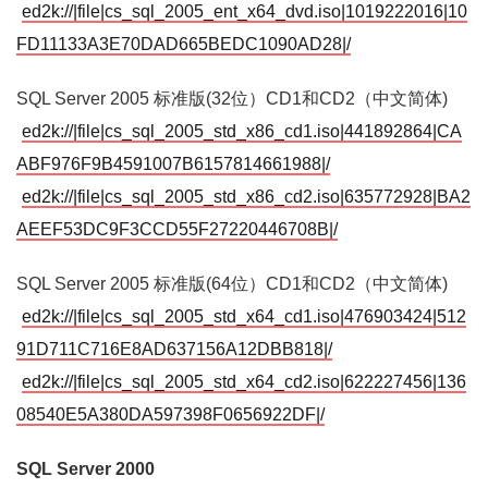
ed2k://|file|cs_sql_2005_ent_x64_dvd.iso|1019222016|10
FD11133A3E70DAD665BEDC1090AD28|/
SQL Server 2005 标准版(32位）CD1和CD2（中文简体)
ed2k://|file|cs_sql_2005_std_x86_cd1.iso|441892864|CA
ABF976F9B4591007B6157814661988|/
ed2k://|file|cs_sql_2005_std_x86_cd2.iso|635772928|BA2
AEEF53DC9F3CCD55F27220446708B|/
SQL Server 2005 标准版(64位）CD1和CD2（中文简体)
ed2k://|file|cs_sql_2005_std_x64_cd1.iso|476903424|512
91D711C716E8AD637156A12DBB818|/
ed2k://|file|cs_sql_2005_std_x64_cd2.iso|622227456|136
08540E5A380DA597398F0656922DF|/
SQL Server 2000