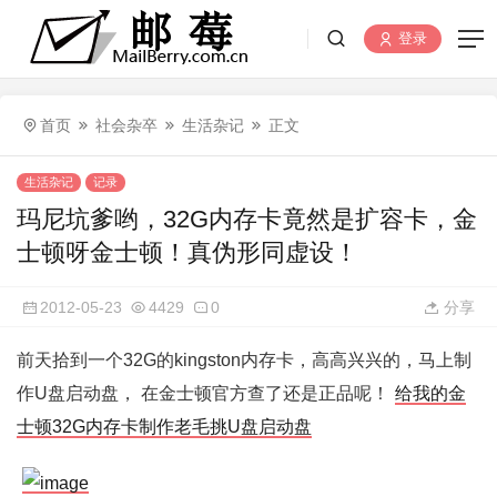
登录
首页
社会杂卒
生活杂记
正文
生活杂记
记录
玛尼坑爹哟，32G内存卡竟然是扩容卡，金
士顿呀金士顿！真伪形同虚设！
2012-05-23
4429
0
分享
前天拾到一个32G的kingston内存卡，高高兴兴的，马上制
作U盘启动盘， 在金士顿官方查了还是正品呢！
给我的金
士顿32G内存卡制作老毛挑U盘启动盘