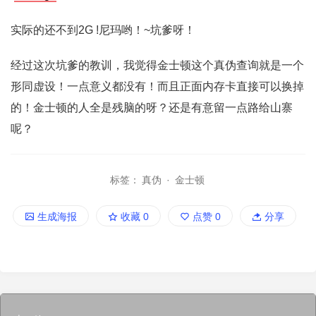
实际的还不到2G !尼玛哟！~坑爹呀！
经过这次坑爹的教训，我觉得金士顿这个真伪查询就是一个
形同虚设！一点意义都没有！而且正面内存卡直接可以换掉
的！金士顿的人全是残脑的呀？还是有意留一点路给山寨
呢？
标签：
真伪
·
金士顿
生成海报
收藏
0
点赞
0
分享