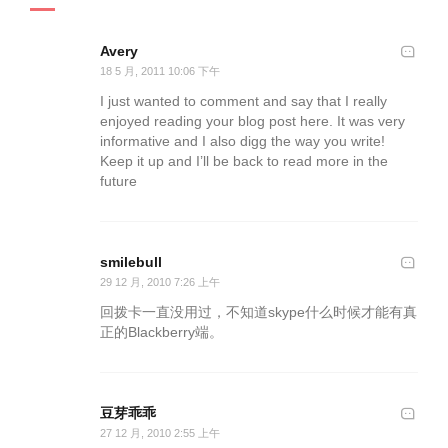
Avery
18 5 月, 2011 10:06 下午
I just wanted to comment and say that I really
enjoyed reading your blog post here. It was very
informative and I also digg the way you write!
Keep it up and I’ll be back to read more in the
future
smilebull
29 12 月, 2010 7:26 上午
回拨卡一直没用过，不知道skype什么时候才能有真
正的Blackberry端。
豆芽乖乖
27 12 月, 2010 2:55 上午