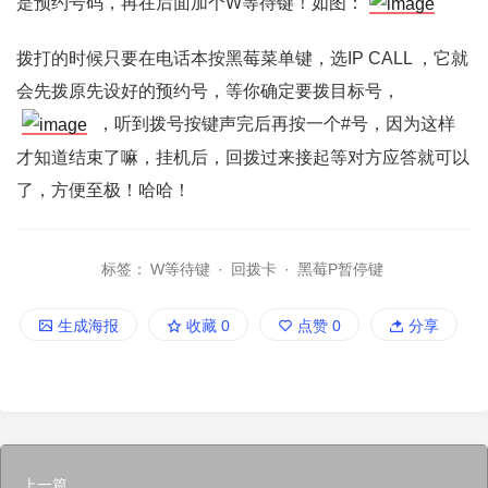
是预约号码，再在后面加个W等待键！如图：
拨打的时候只要在电话本按黑莓菜单键，选IP CALL ，它就
会先拨原先设好的预约号，等你确定要拨目标号，
，听到拨号按键声完后再按一个#号，因为这样
才知道结束了嘛，挂机后，回拨过来接起等对方应答就可以
了，方便至极！哈哈！
标签：
W等待键
·
回拨卡
·
黑莓P暂停键
生成海报
收藏
0
点赞
0
分享
上一篇