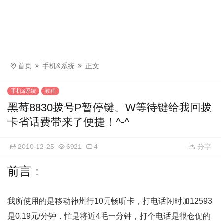
首页
手机&系统
正文
手机&系统
教程
黑莓8830拨号P暂停键、W等待键给我回拨
卡省话费带来了便捷！^-^
2010-12-25
6921
4
分享
前言：
我所使用的是移动神州行10元畅听卡，打电话闲时加12593
是0.19元/分钟，忙是将近4毛一分钟，打个电话是很仓促的