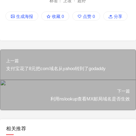
标签：
上坡
·
超野
生成海报
收藏
0
点赞
0
分享
上一篇
支付宝花了8元把com域名从yahoo转到了godaddy
下一篇
利用nslookup查看MX邮局域名是否生效
相关推荐