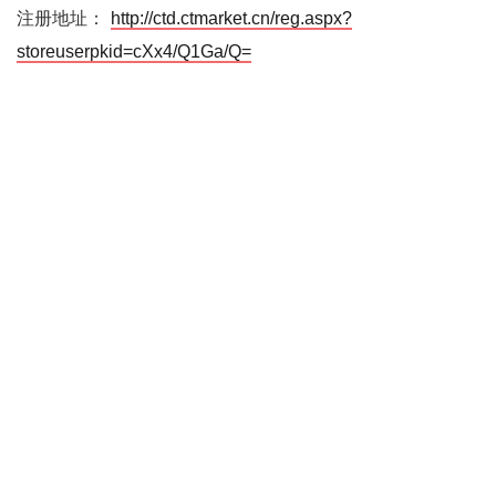
注册地址：
http://ctd.ctmarket.cn/reg.aspx?
storeuserpkid=cXx4/Q1Ga/Q=