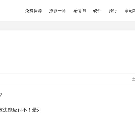
免费资源
摄影一角
感情阁
硬件
骑行
杂记
？
这边能应付不！晕列