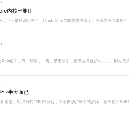
03
core内核已删库
ws 删库后，又一重磅消息来了，Clash Core内核也也删库了。感觉要有大事发
17
微信号掉线了，再一登录，一看，是限制了，提示账号保护中。。。到今天
03
营业半天而已
服 消息，8月2日晚22时06分起，由于自动扩容系统故障，导致北京永丰