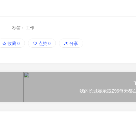
标签：
工作
收藏
0
点赞
0
分享
我的长城显示器Z96每天都