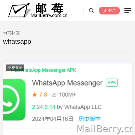
登录
当前标签
whatsapp
免费资源