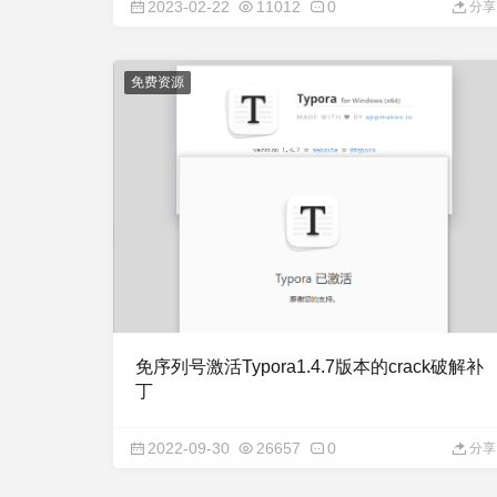
2023-02-22
11012
0
分享
免费资源
免序列号激活Typora1.4.7版本的crack破解补
丁
2022-09-30
26657
0
分享