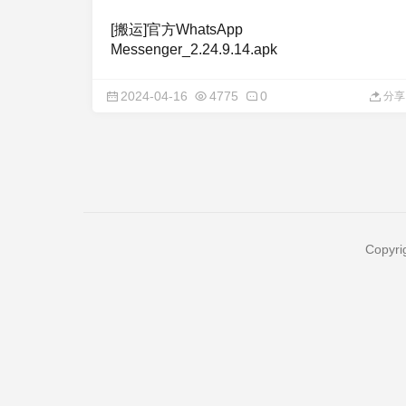
[搬运]官方WhatsApp
Messenger_2.24.9.14.apk
2024-04-16
4775
0
分享
Copyri