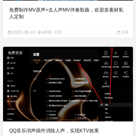
免费制作MV原声+去人声MV伴奏歌曲，欢迎发素材私
人定制
2022-08-10
4033
0
分享
免费资源
QQ音乐消声插件消除人声，实现KTV效果