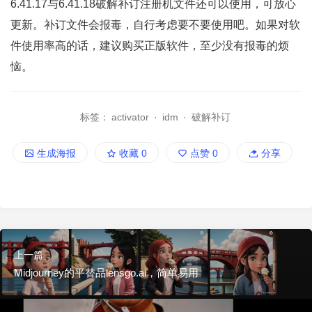
6.41.17与6.41.18破解补订注册机文件还可以使用，可放心
更新。补订文件会报毒，自行考虑要不要使用吧。如果对软
件使用率高的话，建议购买正版软件，至少没有报毒的烦
恼。
标签：
activator
·
idm
·
破解补订
生成海报
收藏
0
点赞
0
分享
上一篇
Midjourney的平替品lensgo.ai，简单易用