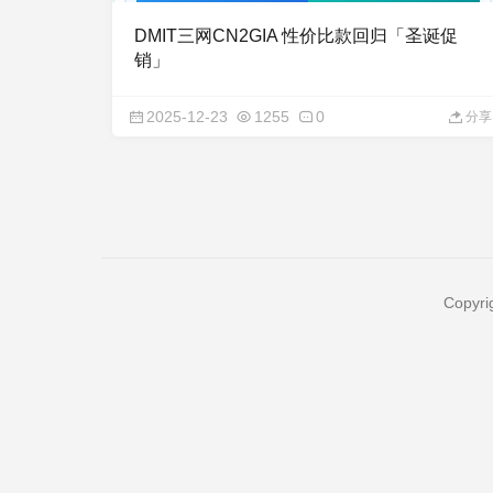
DMIT三网CN2GIA 性价比款回归「圣诞促
销」
2025-12-23
1255
0
分享
Copyri